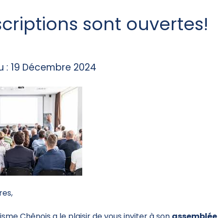
scriptions sont ouvertes!
du : 19 Décembre 2024
es,
isme Chênois a le plaisir de vous inviter à son
assemblée