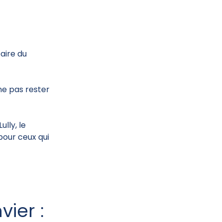
aire du
ne pas rester
lly, le
 pour ceux qui
ier :