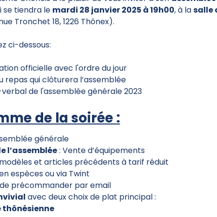
ui se tiendra
le
mardi 28 janvier 2025 à 19h00
, à la
salle
nue Tronchet 18, 1226 Thônex
).
z ci-dessous:
ion officielle avec l'ordre du jour
 repas qui clôturera l’assemblée
-verbal de l'assemblée générale 2023
me de la soirée :
ssemblée générale
 de l’assemblée
: Vente d’équipements
odèles et articles précédents à tarif réduit
en espèces ou via Twint
té de précommander par email
vivial
avec deux choix de plat principal :
e thônésienne