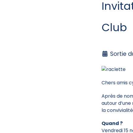
Invita
Club
Sortie 
Chers amis cy
Après de nom
autour d’une 
la conviviali
Quand ?
Vendredi 15 