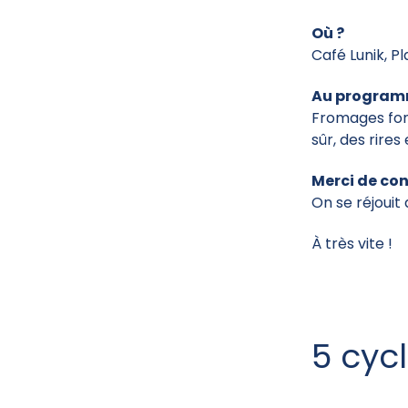
Où ?
Café Lunik, Pl
Au program
Fromages fon
sûr, des rires
Merci de con
On se réjoui
À très vite !
5 cyc