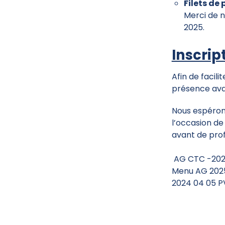
Filets de
Merci de 
2025
.
Inscript
Afin de facili
présence ava
Nous espéron
l’occasion de
avant de prof
AG CTC -202
Menu AG 202
2024 04 05 P