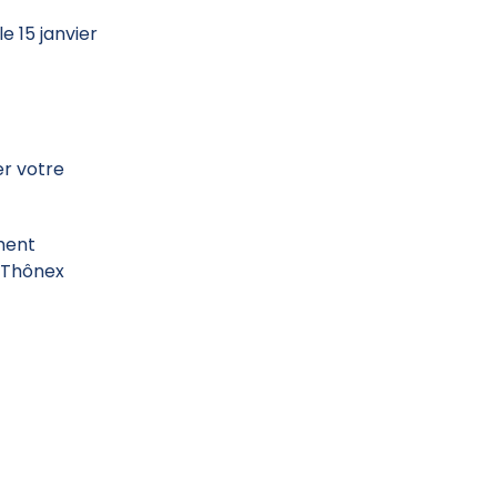
e 15 janvier
er votre
ment
e Thônex