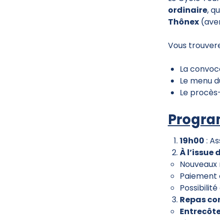
ordinaire
, q
Thônex
(
ave
Vous trouvere
La convocat
Le menu du
Le procès
Program
19h00
: A
À l’issue
Nouveaux m
Paiement 
Possibili
Repas con
Entrecôt